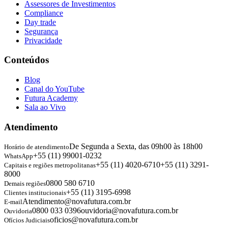
Assessores de Investimentos
Compliance
Day trade
Segurança
Privacidade
Conteúdos
Blog
Canal do YouTube
Futura Academy
Sala ao Vivo
Atendimento
De Segunda a Sexta, das 09h00 às 18h00
Horário de atendimento
+55 (11) 99001-0232
WhatsApp
+55 (11) 4020-6710
+55 (11) 3291-
Capitais e regiões metropolitanas
8000
0800 580 6710
Demais regiões
+55 (11) 3195-6998
Clientes institucionais
Atendimento@novafutura.com.br
E-mail
0800 033 0396
ouvidoria@novafutura.com.br
Ouvidoria
oficios@novafutura.com.br
Ofícios Judiciais