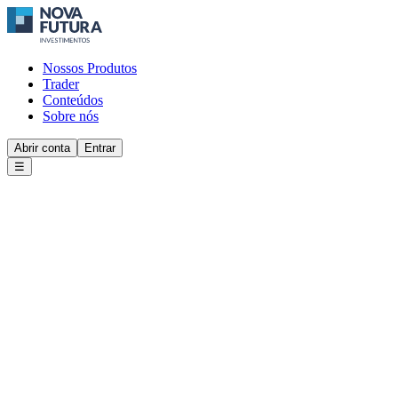
Nossos Produtos
Trader
Conteúdos
Sobre nós
Abrir conta
Entrar
☰
iba mais