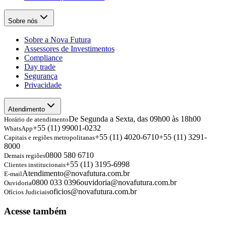
Sobre nós
Sobre a Nova Futura
Assessores de Investimentos
Compliance
Day trade
Segurança
Privacidade
Atendimento
De Segunda a Sexta, das 09h00 às 18h00
Horário de atendimento
+55 (11) 99001-0232
WhatsApp
+55 (11) 4020-6710
+55 (11) 3291-
Capitais e regiões metropolitanas
8000
0800 580 6710
Demais regiões
+55 (11) 3195-6998
Clientes institucionais
Atendimento@novafutura.com.br
E-mail
0800 033 0396
ouvidoria@novafutura.com.br
Ouvidoria
oficios@novafutura.com.br
Ofícios Judiciais
Acesse também